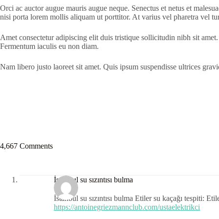
Orci ac auctor augue mauris augue neque. Senectus et netus et malesua
nisi porta lorem mollis aliquam ut porttitor. At varius vel pharetra vel tu
Amet consectetur adipiscing elit duis tristique sollicitudin nibh sit amet.
Fermentum iaculis eu non diam.
Nam libero justo laoreet sit amet. Quis ipsum suspendisse ultrices grav
4,667 Comments
İstanbul su sızıntısı bulma
İstanbul su sızıntısı bulma Etiler su kaçağı tespiti: Eti
https://antoinegriezmannclub.com/ustaelektrikci