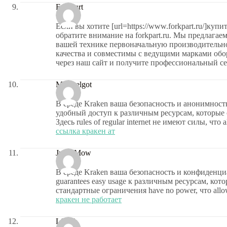
Forkpart
Если вы хотите [url=https://www.forkpart.ru/]купи
обратите внимание на forkpart.ru. Мы предлага
вашей технике первоначальную производительно
качества и совместимы с ведущими марками обо
через наш сайт и получите профессиональный се
Michaelgot
В среде Kraken ваша безопасность и анонимность are
удобный доступ к различным ресурсам, которые
Здесь rules of regular internet не имеют силы, что al
ссылка кракен ат
JustinMow
В среде Kraken ваша безопасность и конфиденциальн
guarantees easy usage к различным ресурсам, кот
стандартные ограничения have no power, что allo
кракен не работает
LS kib