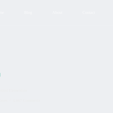
me
Blog
About
Contact
etnisl Elementum
aves
4,667 Comments