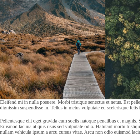
Eleifend mi in nulla posuere. Morbi tristique senectus et netus. Est pe
dignissim suspendisse in. Tellus in metus vulputate eu scelerisque feli
Pellentesque elit eget gravida cum sociis natoque penatibus et magnis.
Euismod lacinia at quis risus sed vulputate odio. Habitant morbi tristiq
nullam vehicula ipsum a arcu cursus vitae. Arcu non odio euismod lacinia