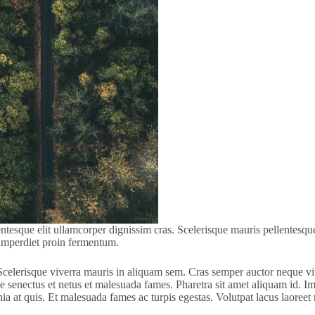
llentesque elit ullamcorper dignissim cras. Scelerisque mauris pellentes
s imperdiet proin fermentum.
 Scelerisque viverra mauris in aliquam sem. Cras semper auctor neque vi
ue senectus et netus et malesuada fames. Pharetra sit amet aliquam id. Im
 at quis. Et malesuada fames ac turpis egestas. Volutpat lacus laoreet n