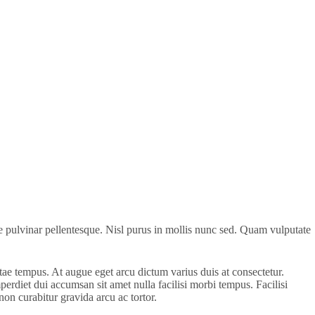
que pulvinar pellentesque. Nisl purus in mollis nunc sed. Quam vulputate
tae tempus. At augue eget arcu dictum varius duis at consectetur.
perdiet dui accumsan sit amet nulla facilisi morbi tempus. Facilisi
on curabitur gravida arcu ac tortor.