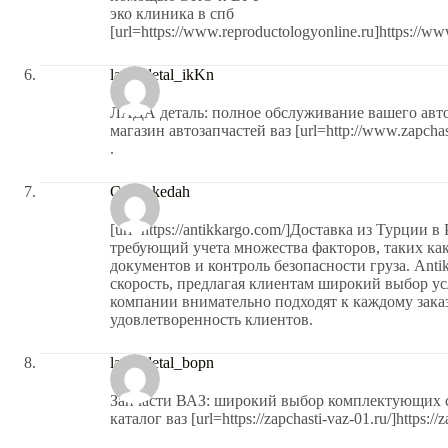
эко клиника в спб
[url=https://www.reproductologyonline.ru]https://www
lada_detal_ikKn
ЛАДА деталь: полное обслуживание вашего авт
магазин автозапчастей ваз [url=http://www.zapchast
.
Carolakedah
[url=https://antikkargo.com/]Доставка из Турции 
требующий учета множества факторов, таких ка
документов и контроль безопасности груза. Anti
скорость, предлагая клиентам широкий выбор у
компании внимательно подходят к каждому заказ
удовлетворенность клиентов.
lada_detal_bopn
Запчасти ВАЗ: широкий выбор комплектующих с
каталог ваз [url=https://zapchasti-vaz-01.ru/]https://za