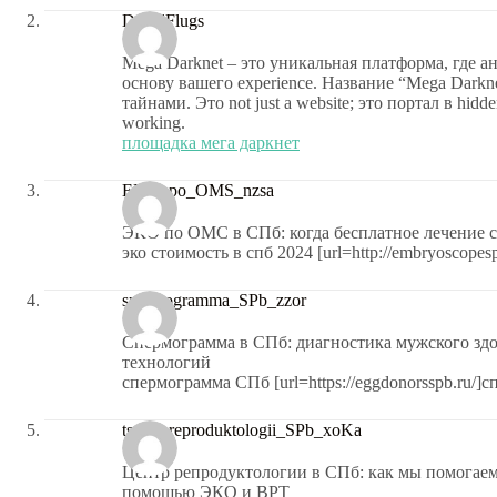
DavidFlugs
Mega Darknet – это уникальная платформа, где 
основу вашего experience. Название “Mega Darknet”
тайнами. Это not just a website; это портал в hidden 
working.
площадка мега даркнет
EKO_po_OMS_nzsa
ЭКО по ОМС в СПб: когда бесплатное лечение с
эко стоимость в спб 2024 [url=http://embryoscopespb.
spermogramma_SPb_zzor
Спермограмма в СПб: диагностика мужского здо
технологий
спермограмма СПб [url=https://eggdonorsspb.ru/]с
tsentr_reproduktologii_SPb_xoKa
Центр репродуктологии в СПб: как мы помогаем 
помощью ЭКО и ВРТ