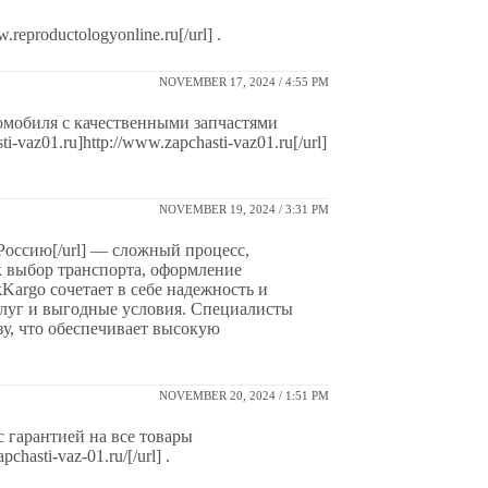
.reproductologyonline.ru[/url] .
NOVEMBER 17, 2024 / 4:55 PM
омобиля с качественными запчастями
i-vaz01.ru]http://www.zapchasti-vaz01.ru[/url]
NOVEMBER 19, 2024 / 3:31 PM
в Россию[/url] — сложный процесс,
к выбор транспорта, оформление
kKargo сочетает в себе надежность и
слуг и выгодные условия. Специалисты
у, что обеспечивает высокую
NOVEMBER 20, 2024 / 1:51 PM
 гарантией на все товары
pchasti-vaz-01.ru/[/url] .