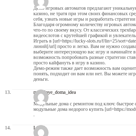
Демо игровых автоматов предлагают уникальну
казино, не тратя при этом своих финансовых ср
себя, узнать новые игры и разработать стратегии 
Благодаря огромному количеству игровых автом
что-то по своему вкусу. От классических трехб
видеослотов с крутейшей графикой и увлекате
Играть в [url=https://lucky-slots.ru/f/lin=25/sort=
линий[/url] просто и легко. Вам не нужно создав
выберите интересующую вас игру и начинайте в
возможность попробовать разные стратегии ста
просто кайфануть в игру в казино.
Демо-режим также дает возможность вам оценит
понять, подходит он вам или нет. Вы можете игра
деньги.
modulnye_doma_idea
Модульные дома с ремонтом под ключ: быстрое 
модульные дома недорого купить [url=https://modul-s
.
LS kib