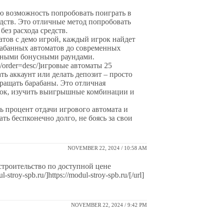
ю возможность попробовать поиграть в
едств. Это отличные метод попробовать
без расхода средств.
атов с демо игрой, каждый игрок найдет
арабанных автоматов до современных
льными бонусными раундами.
date/order=desc/]игровые автоматы 25
ать аккаунт или делать депозит – просто
ращать барабаны. Это отличная
вок, изучить выигрышные комбинации и
ь процент отдачи игрового автомата и
ть беспконечно долго, не боясь за свои
NOVEMBER 22, 2024 / 10:58 AM
строительство по доступной цене
troy-spb.ru/]https://modul-stroy-spb.ru/[/url]
NOVEMBER 22, 2024 / 9:42 PM