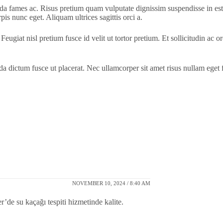
da fames ac. Risus pretium quam vulputate dignissim suspendisse in es
rpis nunc eget. Aliquam ultrices sagittis orci a.
 Feugiat nisl pretium fusce id velit ut tortor pretium. Et sollicitudin ac 
ida dictum fusce ut placerat. Nec ullamcorper sit amet risus nullam ege
NOVEMBER 10, 2024 / 8:40 AM
ler’de su kaçağı tespiti hizmetinde kalite.